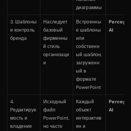
диаграммы
3. Шаблоны 
Наследует 
Встроенны
Perceptis
и контроль 
базовый 
е шаблоны 
AI
бренда
фирменны
или 
й стиль 
собственн
организаци
ый шаблон, 
и
загруженн
ый в 
формате 
PowerPoint
4. 
Исходный 
Каждый 
Perceptis
Редактируе
файл 
объект 
AI
мость и 
PowerPoint, 
интерактив
владение 
но часто 
ен и 