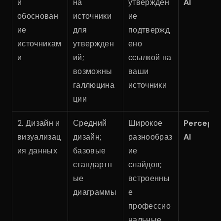
и 
на 
утвержден
AI
обоснован
источники 
ие 
ие 
для 
подтвержд
источникам
утвержден
ено 
и
ий; 
ссылкой на 
возможны 
ваши 
галлюцина
источники
ции
2. Дизайн и 
Средний 
Широкое 
Perceptis
визуализац
дизайн; 
разнообраз
AI
ия данных
базовые 
ие 
стандартн
слайдов; 
ые 
встроенны
диаграммы
е 
профессио
нальные 