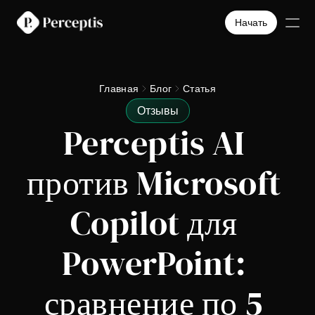
Начать
Товары
Компания
Главная
Блог
Статья
Цены
Отзывы
Кейсы
Perceptis AI 
Шаблоны слайдов
Select Language
Русский
Начать
против Microsoft 
Copilot для 
PowerPoint: 
сравнение по 5 