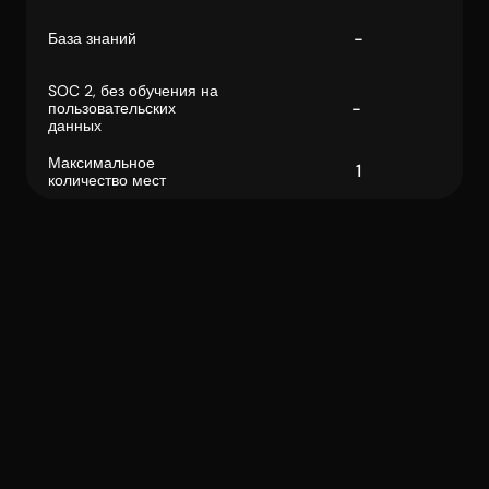
  -
База знаний
SOC 2, без обучения на 
  - 
пользовательских 
данных
Максимальное 
  1
количество мест
Нужны 
корпоративные 
функции?
Запланируйте звонок с нашей командой. 
Наша консультация на 100% бесплатна 