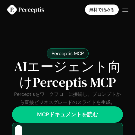
無料で始める
製品
会社
料金
導入事例
Perceptis MCP
Select Language
日本語
無料で始める
AIエージェント向
けPerceptis MCP
Perceptisをワークフローに接続し、プロンプトか
ら直接ビジネスグレードのスライドを生成。
MCPドキュメントを読む